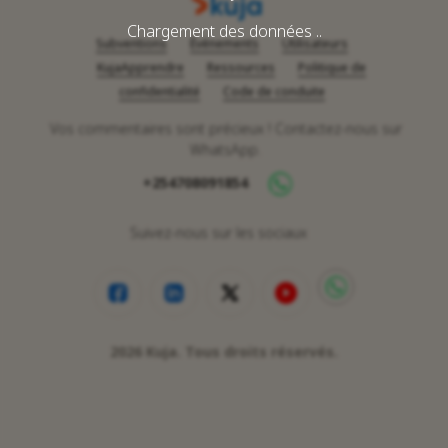
Chargement des données ..
Subventions
Événements
Utilisateurs
KujaApprendre
Ressources
Politique de
confidentialité
Code de conduite
Vos commentaires sont précieux ! Contactez-nous sur
WhatsApp.
+254708091854
Suivez-nous sur les sociaux
2026
Kuja. Tous droits réservés.