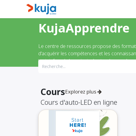
Se rendre au contenu
Maison
Kujalink
À pr
KujaApprendre
Le centre de ressources propose des format
d'acquérir les compétences et les connaissan
tenir informé des principales tendances du se
significatif et réussir.
Cours
Explorez plus
Cours d'auto-LED en ligne