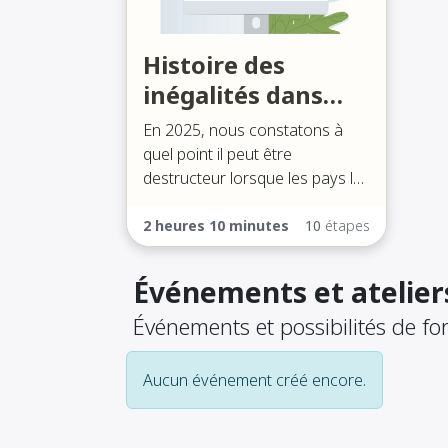
Histoire des
inégalités dans
l’aide et le
En 2025, nous constatons à
développement
quel point il peut être
destructeur lorsque les pays les
plus puissants
économiquement, mais
2 heures 10 minutes
10
étapes
minoritaires, prennent des
décisions qui affectent le bien-
Événements et atelier
être du reste du monde. En
Événements et possibilités de f
cette période d'instabilité et de
changement au sein des
secteurs de l'aide et du
Aucun événement créé encore.
développement, les gens se
demandent : « et ensuite ? » -
nous devons comprendre