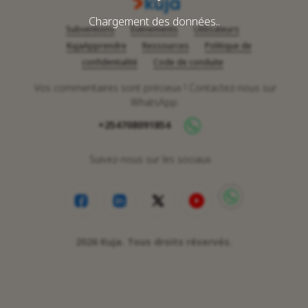
Chargement des données..
Subventions
Événements
Utilisateurs
KujaApprendre
Ressources
Politique de
confidentialité
Code de conduite
Vos commentaires sont précieux ! Contactez-nous sur
WhatsApp.
+254708091854
Suivez-nous sur les sociaux
2026
Kuja. Tous droits réservés.