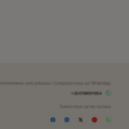
ommentaires sont précieux ! Contactez-nous sur WhatsApp
+254708091854
Suivez-nous sur les sociaux