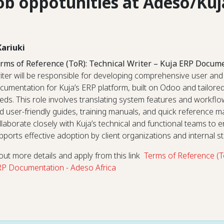
ob oppotunities at Adeso/Kuj
Kariuki
rms of Reference (ToR): Technical Writer – Kuja ERP Docum
iter will be responsible for developing comprehensive user an
cumentation for Kuja’s ERP platform, built on Odoo and tailore
eds. This role involves translating system features and workflow
d user-friendly guides, training manuals, and quick reference mat
llaborate closely with Kuja’s technical and functional teams to
pports effective adoption by client organizations and internal st
ut more details and apply from this link
Terms of Reference (To
RP Documentation - Adeso Africa