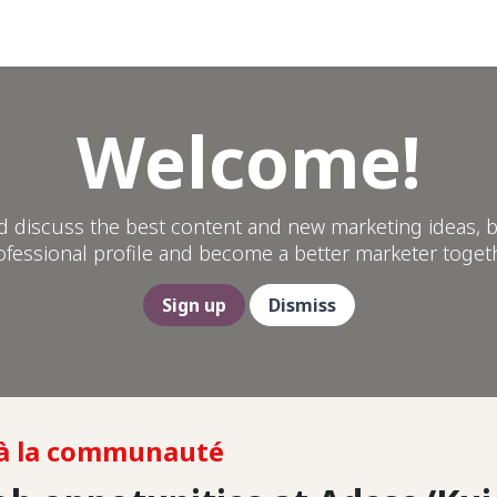
opos
Help
Welcome!
d discuss the best content and new marketing ideas, b
ofessional profile and become a better marketer togeth
Sign up
Dismiss
à la communauté