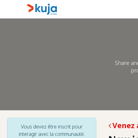
Se rendre au contenu
Maison
Kujalink
À pr
Share an
pr
Venez 
Vous devez être inscrit pour
interagir avec la communauté.