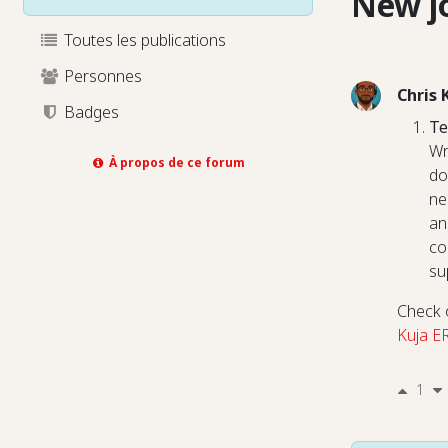
New j
Toutes les publications
Personnes
Chris 
Badges
Te
Wr
À propos de ce forum
do
ne
an
co
su
Check o
Kuja E
1