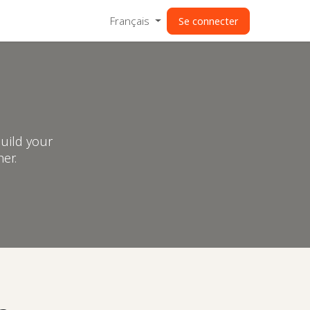
Français
Se connecter
uild your
er.