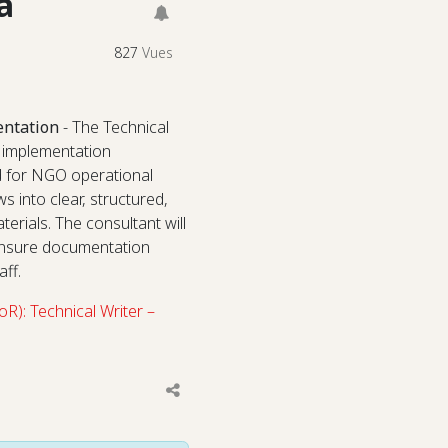
a
827
Vues
entation
- The Technical
d implementation
d for NGO operational
s into clear, structured,
erials. The consultant will
 ensure documentation
aff.
R): Technical Writer –