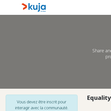
Se rendre au contenu
Maison
Kujalink
À pr
Share an
pr
Equality
Vous devez être inscrit pour
interagir avec la communauté.