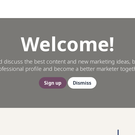
opos
Help
Welcome!
d discuss the best content and new marketing ideas, b
ofessional profile and become a better marketer togeth
Sign up
Dismiss