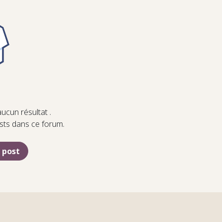
aucun résultat
.
osts dans ce forum.
e post