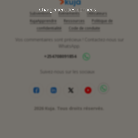
Chargement des données ..
Subventions
Événements
Utilisateurs
KujaApprendre
Ressources
Politique de
confidentialité
Code de conduite
Vos commentaires sont précieux ! Contactez-nous sur
WhatsApp.
+254708091854
Suivez-nous sur les sociaux
2026
Kuja. Tous droits réservés.