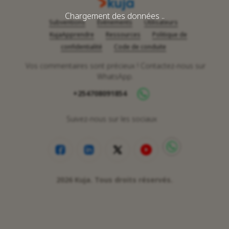
Chargement des données ..
Subventions
Événements
Utilisateurs
KujaApprendre
Ressources
Politique de
confidentialité
Code de conduite
Vos commentaires sont précieux ! Contactez-nous sur
WhatsApp.
+254708091854
Suivez-nous sur les sociaux
2026
Kuja. Tous droits réservés.