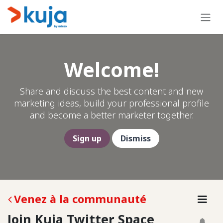
Se rendre au contenu
Welcome!
Share and discuss the best content and new
marketing ideas, build your professional profile
and become a better marketer together.
Sign up
Dismiss
Venez à la communauté
Join Kuja Twitter Space