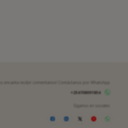
os encanta recibir comentarios! Contáctanos por WhatsApp
+254708091854
Síganos en sociales