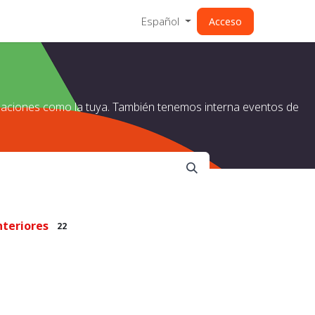
Español
Acceso
izaciones como la tuya. También tenemos interna eventos de
nteriores
22