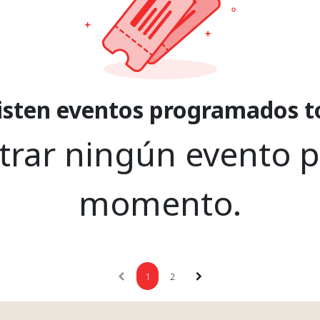
isten eventos programados t
rar ningún evento 
momento.
1
2