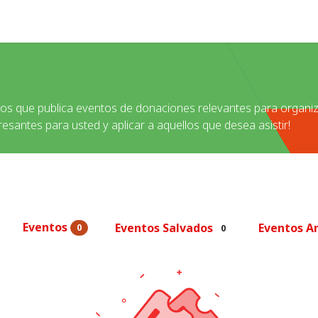
a de
Help
rnos que publica eventos de donaciones relevantes para organ
eresantes para usted y aplicar a aquellos que desea asistir!
Eventos
Eventos Salvados
Eventos A
0
0