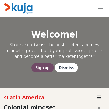
Ir al contenido
Welcome!
Share and discuss the best content and new
marketing ideas, build your professional profile
and become a better marketer together.
Sign up
Dismiss
Latin America
Colonial mindset