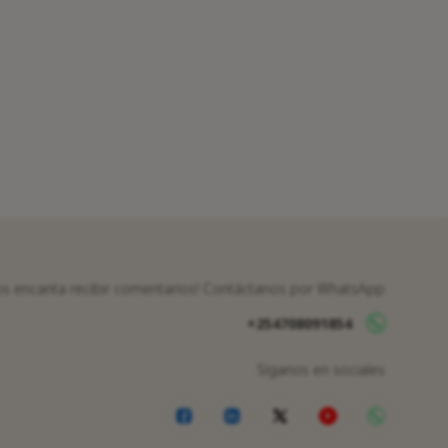
os encanta recibir comentarios! Contáctanos por WhatsApp
+254708091854
Síganos en sociales