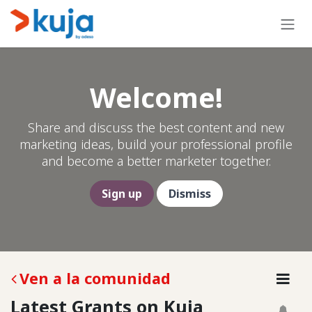
Ir al contenido
Welcome!
Share and discuss the best content and new
marketing ideas, build your professional profile
and become a better marketer together.
Sign up
Dismiss
Ven a la comunidad
Latest Grants on Kuja