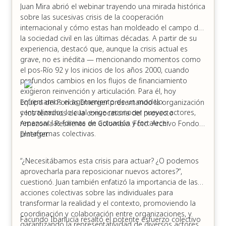
Juan Mira abrió el webinar trayendo una mirada histórica
sobre las sucesivas crisis de la cooperación
internacional y cómo estas han moldeado el campo de
la sociedad civil en las últimas décadas. A partir de su
experiencia, destacó que, aunque la crisis actual es
grave, no es inédita — mencionando momentos como
el pos-Río 92 y los inicios de los años 2000, cuando
profundos cambios en los flujos de financiamiento
exigieron reinvención y articulación. Para él, hoy
enfrentamos el agotamiento de un modelo
Equipo del Fondo Emerger presentando la organización
centralizador, lo cual exige reconocer nuevos actores,
y los términos de la convocatoria del proyecto
repensar las formas de actuación y fortalecer
Amazonía Resiliente en Colombia. Foto: Archivo Fondo
plataformas colectivas.
Emerger.
“¿Necesitábamos esta crisis para actuar? ¿O podemos
aprovecharla para reposicionar nuevos actores?”,
cuestionó. Juan también enfatizó la importancia de las
acciones colectivas sobre las individuales para
transformar la realidad y el contexto, promoviendo la
coordinación y colaboración entre organizaciones, y
Facundo Ibarlucía resaltó el potente esfuerzo colectivo
garantizando la representatividad de diversos actores.