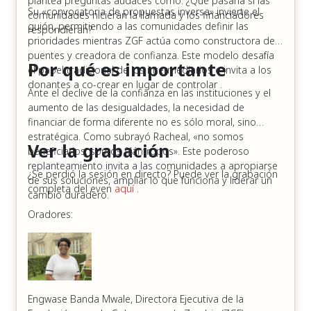
plantea preguntas audaces como: ¿Qué pasaría si las
oportunidades
Su «convocatoria de propuestas inversa» invierte el
comunidades hicieran la llamada y los financiadores
guión, permitiendo a las comunidades definir las
respondieran?
El camino de FEM no ha sido fácil. Muchos financiadores
prioridades mientras ZGF actúa como constructora de
tradicionales consideraban que la organización era
puentes y creadora de confianza. Este modelo desafía
Por qué es importante
"demasiado local", financieramente inviable o
el papel tradicional de los intermediarios e invita a los
geográficamente inconveniente (por tener su sede en
donantes a co-crear en lugar de controlar .
Ante el declive de la confianza en las instituciones y el
Cartagena y no en la capital, Bogotá). Y el sector
aumento de las desigualdades, la necesidad de
privado no era un aliado probable, a menudo debido a
financiar de forma diferente no es sólo moral, sino
intereses contrapuestos en torno a la propiedad de la
estratégica. Como subrayó Racheal, «no somos
tierra.
Ver la grabación
beneficiarios; somos filántropos». Este poderoso
replanteamiento invita a las comunidades a apropiarse
En lugar de encogerse ante esta presión, FEM se volvió
¿Se perdió la sesión en directo? Puede ver la grabación
de sus soluciones, ampliar lo que funciona y liderar un
creativa.
completa del even
aquí
.
cambio duradero.
Monetizaron su propio valor, calculando el valor de
Oradores:
sus contribuciones voluntarias, la infraestructura de
propiedad comunitaria y sus conocimientos
culturales únicos.
Pusieron en marcha empresas sociales, atrayendo
a inversores ángeles y creando puestos de trabajo
para vendedores locales.
Engwase Banda Mwale, Directora Ejecutiva de la
Consiguieron un patrocinador fiscal con sede en