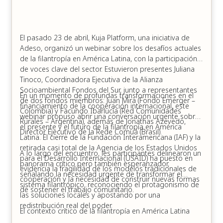
El pasado 23 de abril, Kuja Platform, una iniciativa de
Adeso, organizó un webinar sobre los desafíos actuales
de la filantropía en América Latina, con la participación
de voces clave del sector. Estuvieron presentes Juliana
Tinoco, Coordinadora Ejecutiva de la Alianza
Socioambiental Fondos del Sur, junto a representantes
En un momento de profundas transformaciones en el
de dos fondos miembros: Juan Mira (Fondo Emerger –
financiamiento de la cooperación internacional, este
Colombia) y Facundo Ibarlucía (Red Comunidades
webinar propuso abrir una conversación urgente sobre
Rurales – Argentina), además de Jonathas Azevedo,
el presente y el futuro de la filantropía en América
Director Ejecutivo de la Rede Comuá (Brasil).
Latina. El cierre de la Fundación Interamericana (IAF) y la
retirada casi total de la Agencia de los Estados Unidos
A lo largo del encuentro, les participantes delinearon un
para el Desarrollo Internacional (USAID) ha puesto en
panorama crítico pero también esperanzador,
evidencia la fragilidad de los modelos tradicionales de
señalando la necesidad urgente de transformar el
cooperación y la necesidad de construir nuevas formas
sistema filantrópico, reconociendo el protagonismo de
de sostener el trabajo comunitario.
las soluciones locales y apostando por una
redistribución real del poder.
El contexto crítico de la filantropía en América Latina