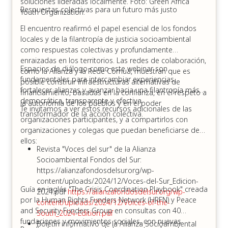
soluciones lideradas localmente. Foto: Green Africa
Respuestas colectivas para un futuro más justo
Youth Organization.
El encuentro reafirmó el papel esencial de los fondos
locales y de la filantropía de justicia socioambiental
como respuestas colectivas y profundamente
enraizadas en los territorios. Las redes de colaboración,
Espacios de diálogo como este webinar son
como la Alianza y la Rede Comuá, muestran que es
fundamentales para intercambiar experiencias,
posible construir infraestructuras alternativas de
fortalecer alianzas y avanzar hacia una filantropía más
financiamiento, basadas en la confianza, en el respeto a
democrática, transparente y efectiva.
la autonomía de los pueblos y en el poder
Te invitamos a ver estos recursos adicionales de las
transformador de la acción colectiva.
organizaciones participantes, y a compartirlos con
organizaciones y colegas que puedan beneficiarse de
ellos:
Revista "Voces del sur" de la Alianza
Socioambiental Fondos del Sur:
https://alianzafondosdelsur.org/wp-
content/uploads/2024/12/Voces-del-Sur_Edicion-
Guía en inglés "The Crisis Coordination Playbook" creada
2024.pdf
https://alianzafondosdelsur.org/wp-
por la Human Rights Funders Network (HRFN) y Peace
content/uploads/2024/12/Voices-of-the-
and Security Funders Group en consultas con 40
South_2024-Edition.pdf
fundaciones y movimientos sociales, con nuevas
Boletín informativo de la Alianza Socioambiental