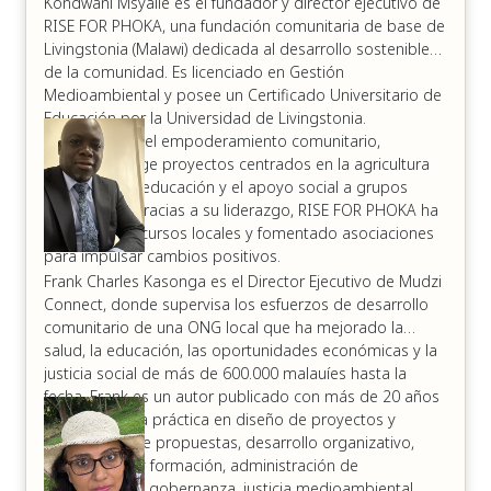
Kondwani Msyalie es el fundador y director ejecutivo de
Raymond Soussa es el Fundador y CEO de Eternal
Raymond está actualmente cursando un doctorado en
RISE FOR PHOKA, una fundación comunitaria de base de
Sparks Consulting (ESC) y presidente de la junta del
la Universidad de Lisboa, donde su investigación se
Livingstonia (Malawi) dedicada al desarrollo sostenible
Muslim Philanthropy Network, organizaciones dedicadas
centra en la movilización de la diáspora musulmana
de la comunidad. Es licenciado en Gestión
a movilizar recursos para el impacto social, la filantropía
norteamericana para el desarrollo local y global,
Medioambiental y posee un Certificado Universitario de
y el desarrollo sostenible. Bajo su liderazgo, ESC ha
explorando la intersección de la filantropía, las finanzas
Educación por la Universidad de Livingstonia.
recaudado más de 30 millones de dólares para
islámicas y el compromiso de la diáspora.
Apasionado del empoderamiento comunitario,
organizaciones sin fines de lucro, empresas sociales y
Kondwani dirige proyectos centrados en la agricultura
organizaciones comunitarias en Canadá y a nivel
Fluido en inglés, francés, árabe y español, Raymond
sostenible, la educación y el apoyo social a grupos
internacional.
aporta una perspectiva multicultural a su trabajo y habla
vulnerables. Gracias a su liderazgo, RISE FOR PHOKA ha
regularmente en conferencias internacionales sobre
movilizado recursos locales y fomentado asociaciones
Con experiencia en redacción de subvenciones,
recaudación de fondos, filantropía, compromiso de la
para impulsar cambios positivos.
donaciones importantes, patrocinio corporativo y
diáspora y finanzas innovadoras. Su liderazgo de
Frank Charles Kasonga es el Director Ejecutivo de Mudzi
movilización estratégica de recursos, Raymond ha
pensamiento enfatiza enfoques descolonizados y
Connect, donde supervisa los esfuerzos de desarrollo
apoyado a más de 50 organizaciones para desbloquear
centrados en la comunidad que empoderan a las
comunitario de una ONG local que ha mejorado la
financiamiento y construir capacidad duradera.
organizaciones de base y a las comunidades de la
salud, la educación, las oportunidades económicas y la
diáspora para liderar su propio desarrollo.
Raymond está actualmente cursando un doctorado en
justicia social de más de 600.000 malauíes hasta la
la Universidad de Lisboa, donde su investigación se
fecha. Frank es un autor publicado con más de 20 años
centra en la movilización de la diáspora musulmana
de experiencia práctica en diseño de proyectos y
norteamericana para el desarrollo local y global,
elaboración de propuestas, desarrollo organizativo,
explorando la intersección de la filantropía, las finanzas
capacitación y formación, administración de
islámicas y el compromiso de la diáspora.
subvenciones, gobernanza, justicia medioambiental,