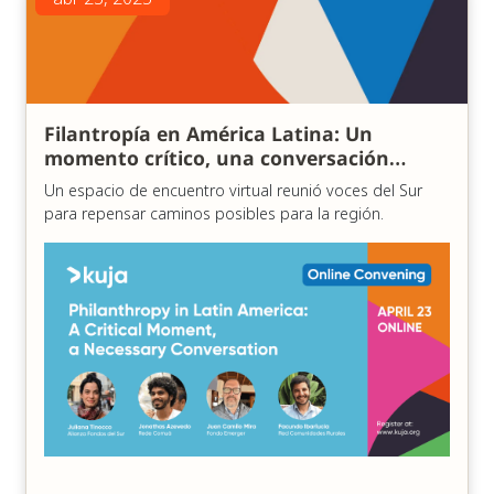
Únase a la reunión de Zoom
https://us06web.zoom.us/j/83747747666?
pwd=oMu6QbYAPdVtrV1oR3smDQUM69Mo07.1
ID de la reunión: 837 4774 7666
Filantropía en América Latina: Un
momento crítico, una conversación
Código de acceso 841780
necesaria
Un espacio de encuentro virtual reunió voces del Sur
para repensar caminos posibles para la región.