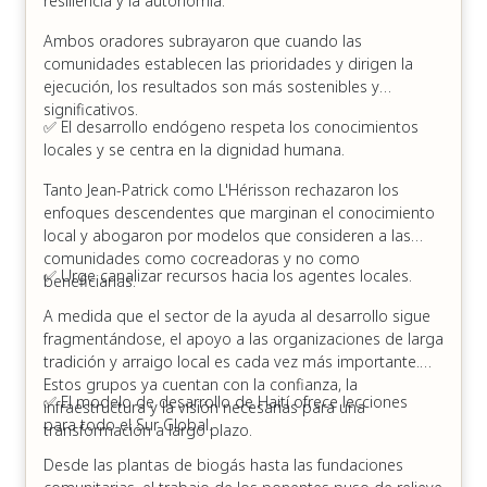
resiliencia y la autonomía.
lograr un impacto duradero. Se trata de un
Ambos oradores subrayaron que cuando las
poderoso paso para reducir la dependencia de la
comunidades establecen las prioridades y dirigen la
ayuda exterior y garantizar que las comunidades
ejecución, los resultados son más sostenibles y
puedan seguir progresando, en sus propios
significativos.
términos.
✅ El desarrollo endógeno respeta los conocimientos
Asociaciones que respetan la sabiduría local
locales y se centra en la dignidad humana.
Las asociaciones de la KCDF se basan en el
respeto y en la sencilla pero poderosa idea de que
Tanto Jean-Patrick como L'Hérisson rechazaron los
la gente sabe lo que es mejor para sus propias
enfoques descendentes que marginan el conocimiento
comunidades. Escuchan, aprenden y caminan junto
local y abogaron por modelos que consideren a las
a las organizaciones de base, reconociendo el
comunidades como cocreadoras y no como
conocimiento local como una fortaleza, no como
✅ Urge canalizar recursos hacia los agentes locales.
beneficiarias.
una laguna.
Adaptabilidad en tiempos difíciles
A medida que el sector de la ayuda al desarrollo sigue
Ya se trate de cambios en el panorama político o
fragmentándose, el apoyo a las organizaciones de larga
de los crecientes desafíos del cambio climático,
tradición y arraigo local es cada vez más importante.
KCDF mantiene su capacidad de respuesta y
Estos grupos ya cuentan con la confianza, la
✅ El modelo de desarrollo de Haití ofrece lecciones
adaptación. Su trabajo evoluciona con las
infraestructura y la visión necesarias para una
para todo el Sur Global.
realidades a las que se enfrentan las comunidades,
transformación a largo plazo.
sin perder nunca de vista lo que más importa.
Desde las plantas de biogás hasta las fundaciones
Inspiration for the Global South