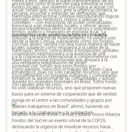
Frente a esto, destacó el papel transformador de los
ancestrales como el buen vivir para enfrentar la crisis
fondos locales, que revierten esa lógica al actuar con
actual. Señaló que, incluso ante la urgencia climática, la
cercanía, escuchar y entender las demandas que
filantropía internacional continúa reproduciendo lógicas
emergen de los territorios, reducir y adecuar la
coloniales —con estructuras de poder centralizadas,
burocracia a las realidades locales, y ofrecer apoyo
escasa transferencia directa de recursos y una relación
técnico, político y financiero en moneda local. “La
que muchas veces evidencia la falta de confianza.
Jonathas Azevedo aportó la perspectiva brasileña
solución a la brecha de financiamiento no vendrá solo
desde la Rede Comuá, subrayando cómo los fondos
con más dinero: vendrá con una nueva manera de hacer
locales surgieron como respuesta a la salida de la
filantropía”, afirmó, convocando a fundaciones globales
cooperación internacional y a la ausencia de una
y a la cooperación internacional a comprometerse con
filantropía nacional estructurada que apoyara a la
una verdadera redistribución de poder.
sociedad civil. Señaló que estos fondos son
Como ejemplo, mencionó el trabajo del Fundo Casa
estratégicos, pues no solo canalizan recursos, sino que
Socioambiental con brigadas indígenas y comunitarias
fortalecen la autonomía de las comunidades y actúan
durante los incendios forestales en Brasil. “Estos fondos
con rapidez ante las crisis.
no solo viabilizan recursos, sino que proponen nuevas
bases para un sistema de cooperación que de verdad
ponga en el centro a las comunidades y grupos por
quienes trabajamos en Brasil”, afirmó, haciendo un
llamado a la colaboración y la solidaridad.
Jonathas Azevedo (Rede Comuá) y Juliana Tinoco (Alianza
Fondos del Sur) en un evento oficial de la COP29,
destacando la urgencia de movilizar recursos hacia