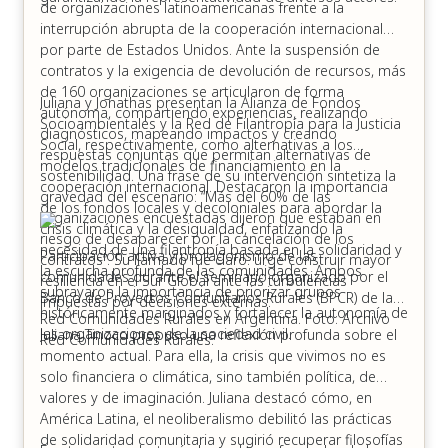
de organizaciones latinoamericanas frente a la
interrupción abrupta de la cooperación internacional
por parte de Estados Unidos. Ante la suspensión de
contratos y la exigencia de devolución de recursos, más
de 160 organizaciones se articularon de forma
Juliana y Jonathas presentan la Alianza de Fondos
autónoma, compartiendo experiencias, realizando
Socioambientales y la Red de Filantropía para la Justicia
diagnósticos, mapeando impactos y creando
Social, respectivamente, como alternativas a los
respuestas conjuntas que permitan alternativas de
modelos tradicionales de financiamiento en la
sostenibilidad. Una frase de su intervención sintetiza la
cooperación internacional. Destacaron la importancia
gravedad del escenario: “Más del 60% de las
de los fondos locales y decoloniales para abordar la
organizaciones encuestadas dijeron que estaban en
crisis climática y la desigualdad, enfatizando la
riesgo de desaparecer por la cancelación de los
necesidad de una filantropía basada en la solidaridad y
Participación activa y protagonismo de las
contratos”. Su llamado fue claro: urge construir mayor
la escucha profunda de las comunidades. Ambos
comunidades durante el seminario organizado por el
resiliencia en el Sur Global ante las turbulencias
subrayaron la importancia de priorizar grupos
Banco de Proyectos Comunitarios Rurales (BPCR) de la
impuestas por decisiones externas.
históricamente marginados y fortalecer la autonomía de
Red Comunidades Rurales en Argentina. Foto: Archivo
las organizaciones de la sociedad civil.
Juliana Tinoco propuso una reflexión profunda sobre el
Red Comunidades Rurales.
momento actual. Para ella, la crisis que vivimos no es
solo financiera o climática, sino también política, de
valores y de imaginación. Juliana destacó cómo, en
América Latina, el neoliberalismo debilitó las prácticas
de solidaridad comunitaria y sugirió recuperar filosofías