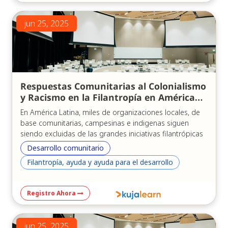
jun 25, 2025
Respuestas Comunitarias al Colonialismo
y Racismo en la Filantropía en América
Latina
En América Latina, miles de organizaciones locales, de
base comunitarias, campesinas e indigenas siguen
siendo excluidas de las grandes iniciativas filantrópicas
o de financiamiento internacional. Las causas de fondo
Desarrollo comunitario
incluyen el racismo, el clasismo, la brecha rural-urbana,
Filantropía, ayuda y ayuda para el desarrollo
el colonialismo interno y subregional, entre otros
factores. En este conversatorio, la Red Comunidades
Rurales (miembro de Alianza de Fondos del Sur), el
Registro Ahora
Fondo Emerger (miembro de Alianza de Fondos del Sur),
y el Instituto Procomum (miembro de Rede Comuá y
Alianza Territorial) compartirán sus experiencias
jun 25, 2025