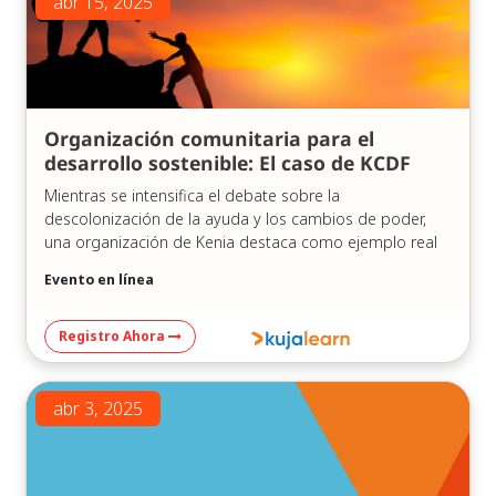
abr 15, 2025
Organización comunitaria para el
desarrollo sostenible: El caso de KCDF
Mientras se intensifica el debate sobre la
descolonización de la ayuda y los cambios de poder,
una organización de Kenia destaca como ejemplo real
de cómo puede ser en la práctica el desarrollo
Evento en línea
sostenible dirigido por la comunidad.
En nuestro reciente seminario web, «Organizaciones de
Registro Ahora
desarrollo sostenible lideradas por la comunidad: El
caso de KCDF», celebrado el 15 de abril de 2025,
exploramos la historia y el modelo de la Fundación para
abr 3, 2025
el Desarrollo Comunitario de Kenia (KCDF), pionera en
filantropía comunitaria y defensora de soluciones
arraigadas localmente desde hace 25 años.