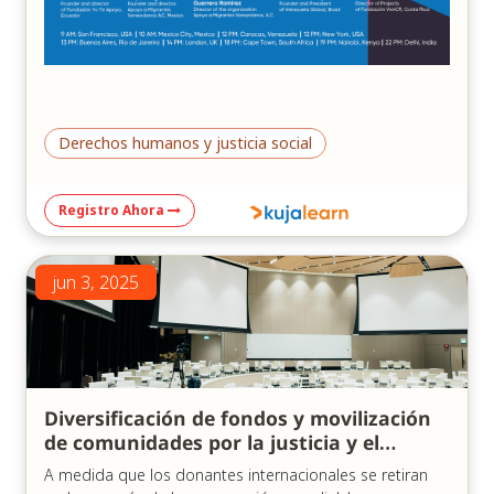
Islamabad, Pakistán – 21:00
Delhi, India – 22:00
Duración: 1 hora y 15 minutos – Idiomas: inglés y
español, con interpretación simultánea en ambos
idiomas.
Derechos humanos y justicia social
"
Registro Ahora
jun 3, 2025
Diversificación de fondos y movilización
de comunidades por la justicia y el
progreso: el caso de FEM Colombia
A medida que los donantes internacionales se retiran