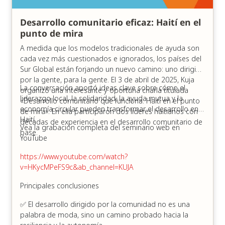
Desde 1997, KCDF trabaja para capacitar a las
comunidades de Kenia y permitirles asumir el control de
Desarrollo comunitario eficaz: Haití en el
su propio desarrollo. Su enfoque va más allá de las
punto de mira
finanzas tradicionales, haciendo hincapié en la acción
A medida que los modelos tradicionales de ayuda son
colectiva, la creación de riqueza y la recaudación de
cada vez más cuestionados e ignorados, los países del
fondos locales como pilares fundamentales del cambio
Sur Global están forjando un nuevo camino: uno dirigido
sostenible.
por la gente, para la gente. El 3 de abril de 2025, Kuja
La conversación aportó ideas clave sobre cómo el
Principales conclusiones del seminario web:
organizó una interesante y oportuna charla titulada
liderazgo local, la solidaridad, la ayuda mutua y la
«Desarrollo comunitario que funciona: Haití en el punto
Soluciones locales y comunitarias
economía circular pueden transformar el desarrollo en
de mira». En ella participaron dos líderes haitianos con
KCDF cree que el verdadero cambio se produce
Haití.
décadas de experiencia en el desarrollo comunitario de
Vea la grabación completa del seminario web en
cuando las comunidades toman la iniciativa. Su
base.
YouTube
enfoque va más allá de considerar a las personas
como beneficiarios: son socios, cocreadores y
https://www.youtube.com/watch?
responsables de la toma de decisiones. Esta
v=HKycMPeFS9c&ab_channel=KUJA
mentalidad genera un sentimiento más profundo
de propiedad, confianza y resistencia a largo
Principales conclusiones
plazo.
Al fomentar las donaciones locales y ayudar a las
✅ El desarrollo dirigido por la comunidad no es una
comunidades a crear sus propios fondos de
palabra de moda, sino un camino probado hacia la
dotación, KCDF está allanando el camino para