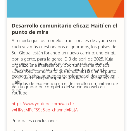
Desarrollo comunitario eficaz: Haití en el
punto de mira
A medida que los modelos tradicionales de ayuda son
cada vez más cuestionados e ignorados, los países del
Sur Global están forjando un nuevo camino: uno dirigido
por la gente, para la gente. El 3 de abril de 2025, Kuja
La conversación aportó ideas clave sobre cómo el
organizó una interesante y oportuna charla titulada
liderazgo local, la solidaridad, la ayuda mutua y la
«Desarrollo comunitario que funciona: Haití en el punto
economía circular pueden transformar el desarrollo en
de mira». En ella participaron dos líderes haitianos con
Haití.
décadas de experiencia en el desarrollo comunitario de
Vea la grabación completa del seminario web en
base.
YouTube
https://www.youtube.com/watch?
v=HKycMPeFS9c&ab_channel=KUJA
Principales conclusiones