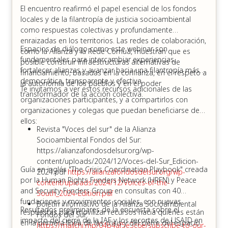
El encuentro reafirmó el papel esencial de los fondos
locales y de la filantropía de justicia socioambiental
como respuestas colectivas y profundamente
enraizadas en los territorios. Las redes de colaboración,
Espacios de diálogo como este webinar son
como la Alianza y la Rede Comuá, muestran que es
fundamentales para intercambiar experiencias,
posible construir infraestructuras alternativas de
fortalecer alianzas y avanzar hacia una filantropía más
financiamiento, basadas en la confianza, en el respeto a
democrática, transparente y efectiva.
la autonomía de los pueblos y en el poder
Te invitamos a ver estos recursos adicionales de las
transformador de la acción colectiva.
organizaciones participantes, y a compartirlos con
organizaciones y colegas que puedan beneficiarse de
ellos:
Revista "Voces del sur" de la Alianza
Socioambiental Fondos del Sur:
https://alianzafondosdelsur.org/wp-
content/uploads/2024/12/Voces-del-Sur_Edicion-
Guía en inglés "The Crisis Coordination Playbook" creada
2024.pdf
https://alianzafondosdelsur.org/wp-
por la Human Rights Funders Network (HRFN) y Peace
content/uploads/2024/12/Voices-of-the-
and Security Funders Group en consultas con 40
South_2024-Edition.pdf
fundaciones y movimientos sociales, con nuevas
Boletín informativo de la Alianza Socioambiental
Resultados preliminares de la encuesta sobre el
respuestas para movilizar recursos hacia quienes están
Fondos del Sur:
impacto del cierre de la IAF y los recortes de USAID en
en la primera línea de las crisis y del cierre del espacio
https://mailchi.mp/04b4af5e3c6e/subscribe-to-our-