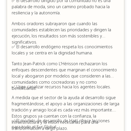
✅ El desarrollo dirigido por la comunidad no es una
palabra de moda, sino un camino probado hacia la
resiliencia y la autonomía.
Ambos oradores subrayaron que cuando las
comunidades establecen las prioridades y dirigen la
ejecución, los resultados son más sostenibles y
significativos.
✅ El desarrollo endógeno respeta los conocimientos
locales y se centra en la dignidad humana.
Tanto Jean-Patrick como L'Hérisson rechazaron los
enfoques descendentes que marginan el conocimiento
local y abogaron por modelos que consideren a las
comunidades como cocreadoras y no como
✅ Urge canalizar recursos hacia los agentes locales.
beneficiarias.
A medida que el sector de la ayuda al desarrollo sigue
fragmentándose, el apoyo a las organizaciones de larga
tradición y arraigo local es cada vez más importante.
Estos grupos ya cuentan con la confianza, la
✅ El modelo de desarrollo de Haití ofrece lecciones
infraestructura y la visión necesarias para una
para todo el Sur Global.
transformación a largo plazo.