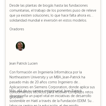
Desde las plantas de biogás hasta las fundaciones
comunitarias, el trabajo de los ponentes puso de relieve
que ya existen soluciones; lo que hace falta ahora es
solidaridad mundial e inversión en estos modelos.
Oradores
Jean Patrick Lucien
Con formación en Ingeniería Informática por la
Northeastern University y un MBA, Jean-Patrick ha
pasado más de 20 años como Ingeniero de
Aplicaciones en Siemens Corporation, donde aplica sus
Más allá de su carrera empresarial, Jean-Patrick
conocimientos técnicos para resolver complejos retos
desempeña un papel vital en iniciativas de desarrollo
globales.
sostenible en Haití a través de la Fundación EDEM. Su
labor se centra en la educación, el desarrollo