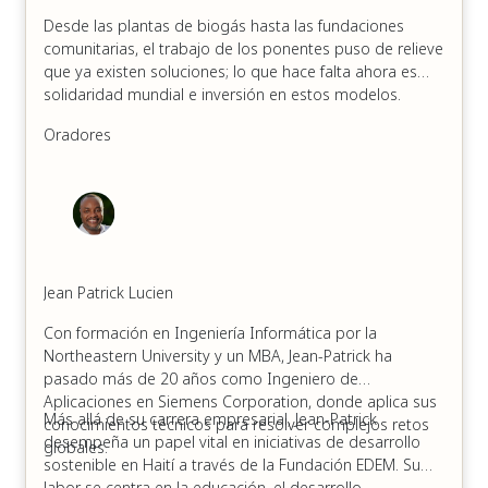
Desde las plantas de biogás hasta las fundaciones
comunitarias, el trabajo de los ponentes puso de relieve
que ya existen soluciones; lo que hace falta ahora es
solidaridad mundial e inversión en estos modelos.
Oradores
Jean Patrick Lucien
Con formación en Ingeniería Informática por la
Northeastern University y un MBA, Jean-Patrick ha
pasado más de 20 años como Ingeniero de
Aplicaciones en Siemens Corporation, donde aplica sus
Más allá de su carrera empresarial, Jean-Patrick
conocimientos técnicos para resolver complejos retos
desempeña un papel vital en iniciativas de desarrollo
globales.
sostenible en Haití a través de la Fundación EDEM. Su
labor se centra en la educación, el desarrollo