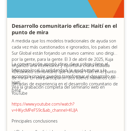
Desarrollo comunitario eficaz: Haití en el
punto de mira
A medida que los modelos tradicionales de ayuda son
cada vez más cuestionados e ignorados, los países del
Sur Global están forjando un nuevo camino: uno dirigido
por la gente, para la gente. El 3 de abril de 2025, Kuja
La conversación aportó ideas clave sobre cómo el
organizó una interesante y oportuna charla titulada
liderazgo local, la solidaridad, la ayuda mutua y la
«Desarrollo comunitario que funciona: Haití en el punto
economía circular pueden transformar el desarrollo en
de mira». En ella participaron dos líderes haitianos con
Haití.
décadas de experiencia en el desarrollo comunitario de
Vea la grabación completa del seminario web en
base.
YouTube
https://www.youtube.com/watch?
v=HKycMPeFS9c&ab_channel=KUJA
Principales conclusiones