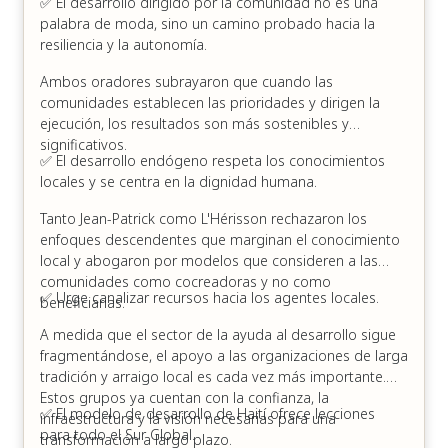
✅ El desarrollo dirigido por la comunidad no es una
palabra de moda, sino un camino probado hacia la
resiliencia y la autonomía.
Ambos oradores subrayaron que cuando las
comunidades establecen las prioridades y dirigen la
ejecución, los resultados son más sostenibles y
significativos.
✅ El desarrollo endógeno respeta los conocimientos
locales y se centra en la dignidad humana.
Tanto Jean-Patrick como L'Hérisson rechazaron los
enfoques descendentes que marginan el conocimiento
local y abogaron por modelos que consideren a las
comunidades como cocreadoras y no como
✅ Urge canalizar recursos hacia los agentes locales.
beneficiarias.
A medida que el sector de la ayuda al desarrollo sigue
fragmentándose, el apoyo a las organizaciones de larga
tradición y arraigo local es cada vez más importante.
Estos grupos ya cuentan con la confianza, la
✅ El modelo de desarrollo de Haití ofrece lecciones
infraestructura y la visión necesarias para una
para todo el Sur Global.
transformación a largo plazo.