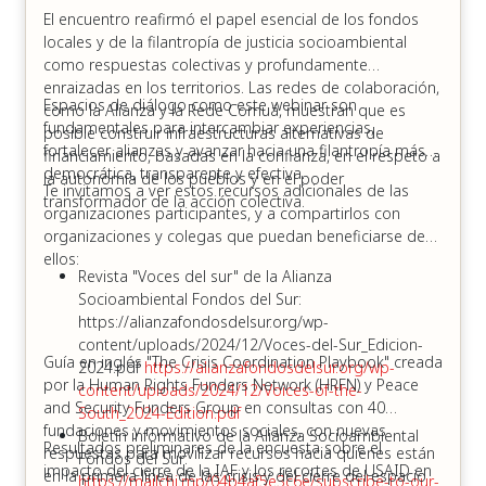
El encuentro reafirmó el papel esencial de los fondos
locales y de la filantropía de justicia socioambiental
como respuestas colectivas y profundamente
enraizadas en los territorios. Las redes de colaboración,
Espacios de diálogo como este webinar son
como la Alianza y la Rede Comuá, muestran que es
fundamentales para intercambiar experiencias,
posible construir infraestructuras alternativas de
fortalecer alianzas y avanzar hacia una filantropía más
financiamiento, basadas en la confianza, en el respeto a
democrática, transparente y efectiva.
la autonomía de los pueblos y en el poder
Te invitamos a ver estos recursos adicionales de las
transformador de la acción colectiva.
organizaciones participantes, y a compartirlos con
organizaciones y colegas que puedan beneficiarse de
ellos:
Revista "Voces del sur" de la Alianza
Socioambiental Fondos del Sur:
https://alianzafondosdelsur.org/wp-
content/uploads/2024/12/Voces-del-Sur_Edicion-
Guía en inglés "The Crisis Coordination Playbook" creada
2024.pdf
https://alianzafondosdelsur.org/wp-
por la Human Rights Funders Network (HRFN) y Peace
content/uploads/2024/12/Voices-of-the-
and Security Funders Group en consultas con 40
South_2024-Edition.pdf
fundaciones y movimientos sociales, con nuevas
Boletín informativo de la Alianza Socioambiental
Resultados preliminares de la encuesta sobre el
respuestas para movilizar recursos hacia quienes están
Fondos del Sur:
impacto del cierre de la IAF y los recortes de USAID en
en la primera línea de las crisis y del cierre del espacio
https://mailchi.mp/04b4af5e3c6e/subscribe-to-our-